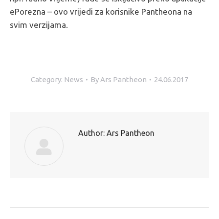
ePorezna – ovo vrijedi za korisnike Pantheona na
svim verzijama.
Pantheon vijesti
Category:
News
By
Ars Pantheon
24.06.2017
Author:
Ars Pantheon
Post