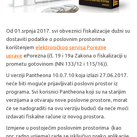
Od 01.srpnja 2017. svi obveznici fiskalizacije dužni su
dostaviti podatke o poslovnim prostorima
korištenjem
elektroničkog servisa Porezne
uprave
ePorezna (čl. 19 i 19a Zakona o fiskalizaciji u
prometu gotovinom (NN 133/12 i 115/16)).
U verziji Pantheona 10.0.7.10 koja izlazi 27.06.2017.
neće biti moguće prijavljivati poslovni prostor iz
programa. Svi korisnici Pantheona koji su na starijim
verzijama a otvaraju nove poslovne prostore, morat
će se nadograditi na ovu verziju budući da neće moći
izdavati fiskalne račune iz novog prostora.
Izmjene u postojećim poslovnim prostorima (kao
npr. radno vrijeme) rade se isključivo preko aplikacije