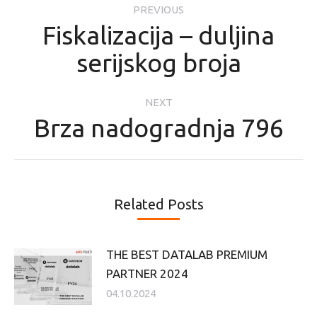
PREVIOUS
navigation
Fiskalizacija – duljina
Previous
serijskog broja
post:
NEXT
Brza nadogradnja 796
Next
post:
Related Posts
THE BEST DATALAB PREMIUM
PARTNER 2024
04.10.2024