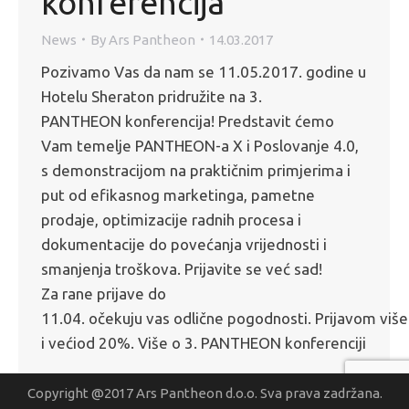
konferencija
News
By
Ars Pantheon
14.03.2017
Pozivamo Vas da nam se 11.05.2017. godine u
Hotelu Sheraton pridružite na 3.
PANTHEON konferencija! Predstavit ćemo
Vam temelje PANTHEON-a X i Poslovanje 4.0,
s demonstracijom na praktičnim primjerima i
put od efikasnog marketinga, pametne
prodaje, optimizacije radnih procesa i
dokumentacije do povećanja vrijednosti i
smanjenja troškova. Prijavite se već sad!
Za rane prijave do
11.04. očekuju vas odlične pogodnosti. Prijavom više
i većiod 20%. Više o 3. PANTHEON konferenciji
Copyright @2017 Ars Pantheon d.o.o. Sva prava zadržana.