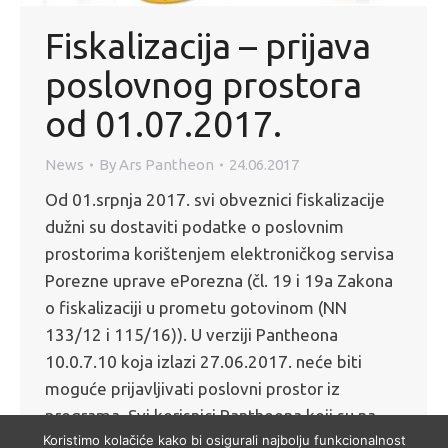
Fiskalizacija – prijava
poslovnog prostora
od 01.07.2017.
News
By
Ars Pantheon
24.06.2017
Od 01.srpnja 2017. svi obveznici fiskalizacije
dužni su dostaviti podatke o poslovnim
prostorima korištenjem elektroničkog servisa
Porezne uprave ePorezna (čl. 19 i 19a Zakona
o fiskalizaciji u prometu gotovinom (NN
133/12 i 115/16)). U verziji Pantheona
10.0.7.10 koja izlazi 27.06.2017. neće biti
moguće prijavljivati poslovni prostor iz
programa. Svi korisnici Pantheona koji su na
Koristimo kolačiće kako bi osigurali najbolju funkcionalnost
starijim verzijama a…