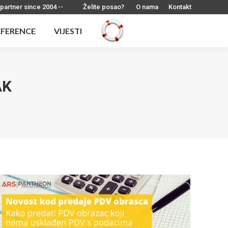
 partner since 2004 --
Želite posao?
O nama
Kontakt
EFERENCE
VIJESTI
EFERENCE
VIJESTI
AK