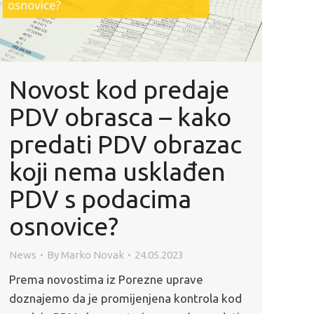
Novost kod predaje
PDV obrasca – kako
predati PDV obrazac
koji nema usklađen
PDV s podacima
osnovice?
News
By
Marko Novak
24.05.2023
Prema novostima iz Porezne uprave
doznajemo da je promijenjena kontrola kod