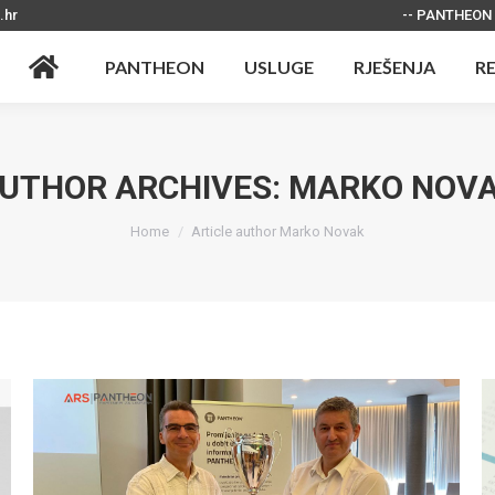
.hr
-- PANTHEON
PANTHEON
USLUGE
RJEŠENJA
R
PANTHEON
USLUGE
RJEŠENJA
R
UTHOR ARCHIVES:
MARKO NOV
You are here:
Home
Article author Marko Novak