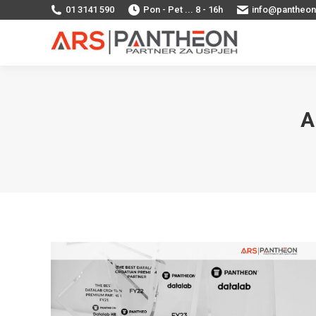
01 3141 590
Pon - Pet ... 8 - 16h
info@pantheon
A