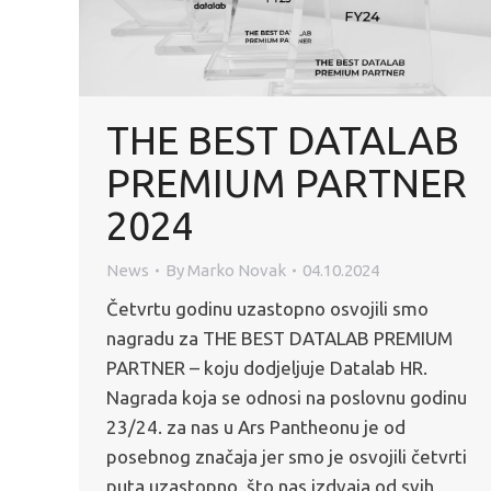
THE BEST DATALAB
PREMIUM PARTNER
2024
News
By
Marko Novak
04.10.2024
Četvrtu godinu uzastopno osvojili smo
nagradu za THE BEST DATALAB PREMIUM
PARTNER – koju dodjeljuje Datalab HR.
Nagrada koja se odnosi na poslovnu godinu
23/24. za nas u Ars Pantheonu je od
posebnog značaja jer smo je osvojili četvrti
puta uzastopno, što nas izdvaja od svih