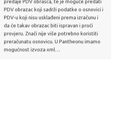
predaje PDV obrasca, te je moguće predati
PDV obrazac koji sadrži podatke o osnovici i
PDV-u koji nisu usklađeni prema izračunu i
da će takav obrazac biti ispravan i proći
provjeru. Znači nije više potrebno koristiti
preračunatu osnovicu. U Pantheonu imamo
mogućnost izvoza xml…