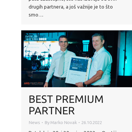
drugih partnera, a još važnije je to što
smo…
BEST PREMIUM
PARTNER
News
By
Marko Novak
26.10.2022