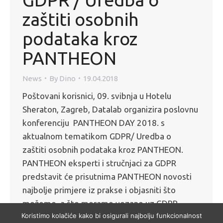
zaštiti osobnih
podataka kroz
PANTHEON
News
By
Dino
19.04.2018
Poštovani korisnici, 09. svibnja u Hotelu
Sheraton, Zagreb, Datalab organizira poslovnu
konferenciju PANTHEON DAY 2018. s
aktualnom tematikom GDPR/ Uredba o
zaštiti osobnih podataka kroz PANTHEON.
PANTHEON eksperti i stručnjaci za GDPR
predstavit će prisutnima PANTHEON novosti
najbolje primjere iz prakse i objasniti što
možemo, a što moramo vezano uz GDPR.
Koristimo kolačiće kako bi osigurali najbolju funkcionalnost
Očekuje se više od 400…